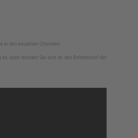
 in den einzelnen Ortsteilen.
g ist, dann wenden Sie sich an den Betriebshof der