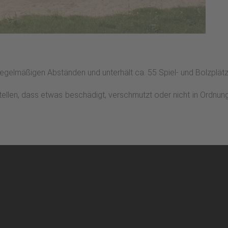
 regelmäßigen Abständen und unterhält ca. 55 Spiel- und Bolzplätze
stellen, dass etwas beschädigt, verschmutzt oder nicht in Ordnun