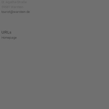
St.-Agatha-Straße
59581 Warstein
tourist@warstein.de
URLs
Homepage