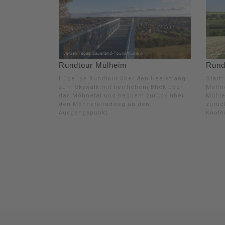
Rundtour Mülheim
Rund
Hügelige Rundtour über den Haarstrang
Start
zum Skywalk mit herrlichem Blick über
Mellr
das Möhnetal und bequem zurück über
Mühle
den Möhnetalradweg an den
zurüc
Ausgangspunkt.
Knoten