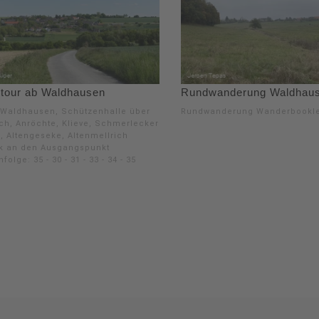
tour ab Waldhausen
Rundwanderung Waldhau
: Waldhausen, Schützenhalle über
Rundwanderung Wanderbookle
ich, Anröchte, Klieve, Schmerlecker
, Altengeseke, Altenmellrich
k an den Ausgangspunkt
folge: 35 - 30 - 31 - 33 - 34 - 35