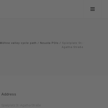
Möhne valley cycle path
/
Neusta POIs
/
Spielplatz St.-
Agatha-Straße
Address
Spielplatz St.-Agatha-Straße