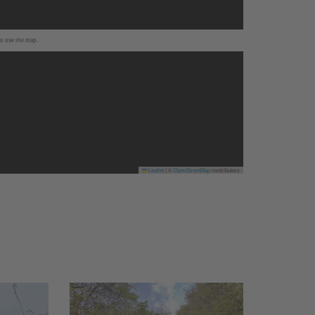
to use the map.
Leaflet
|
©
OpenStreetMap
contributors