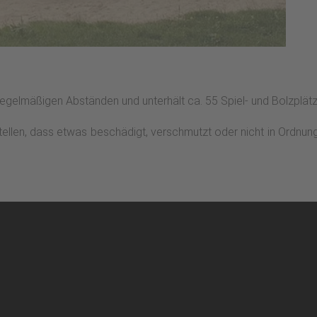
 regelmäßigen Abständen und unterhält ca. 55 Spiel- und Bolzplätze
stellen, dass etwas beschädigt, verschmutzt oder nicht in Ordnun