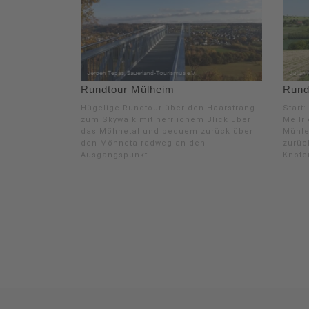
Rundtour Mülheim
Rund
Hügelige Rundtour über den Haarstrang
Start
zum Skywalk mit herrlichem Blick über
Mellr
das Möhnetal und bequem zurück über
Mühle
den Möhnetalradweg an den
zurüc
Ausgangspunkt.
Knoten