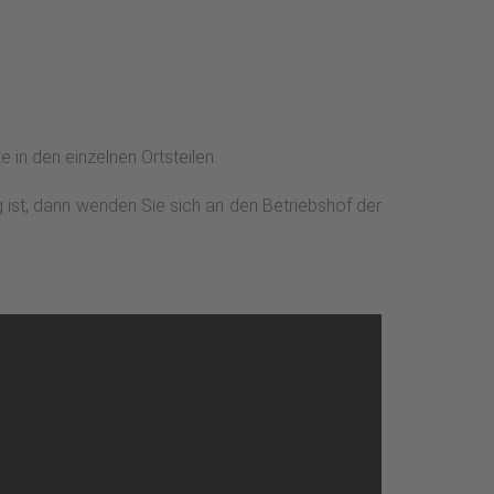
 in den einzelnen Ortsteilen.
g ist, dann wenden Sie sich an den Betriebshof der