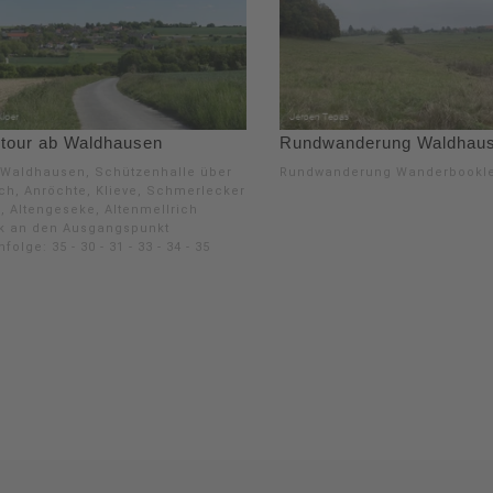
tour ab Waldhausen
Rundwanderung Waldhau
: Waldhausen, Schützenhalle über
Rundwanderung Wanderbookle
ich, Anröchte, Klieve, Schmerlecker
, Altengeseke, Altenmellrich
k an den Ausgangspunkt
folge: 35 - 30 - 31 - 33 - 34 - 35