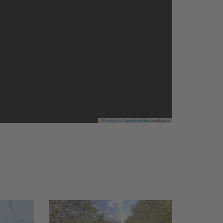
Leaflet
|
©
OpenStreetMap
contributors