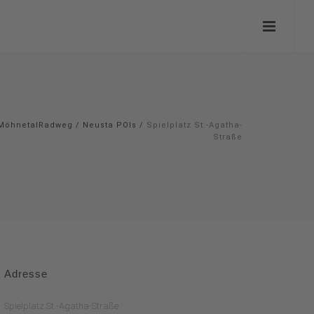
MöhnetalRadweg
/
Neusta POIs
/
Spielplatz St.-Agatha-
Straße
Adresse
Spielplatz St.-Agatha-Straße