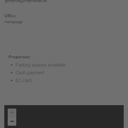
gemeinde@moehnesee.de
URLs
Homepage
Properties:
Parking spaces available
Cash payment
EC card
+
−