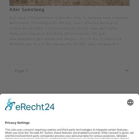
Alter Soestweg
Auf rund 12 Kilometern führt der Alte Soestweg vom schönen
Möhnesee (Knotenpunkt 70+66), über offenes Wildland,
vorbei an dichten Gehölz kulissen durch das idyllische
Naturschutzgebiet Kleiberg (Knotenpunkt 96) auf
überwiegend geschotterten Wegen, bis in die historische
Altstadt von Soest (Knotenpunkt 47+48) oder umgekehrt.
Imprint
|
Privacy policy
|
Declaration of accessibility
|
Contact
MöhnetalRadweg
Johannes-Hummel-Weg 1
57392
Schmallenberg