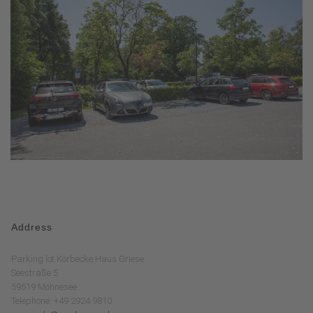
Address
Parking lot Körbecke Haus Griese
Seestraße 5
59519 Möhnesee
Telephone: +49 2924 9810