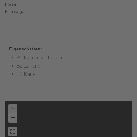
Links
Homepage
Eigenschaften:
Parkplätze vorhanden
Barzahlung
EC-Karte
+
−