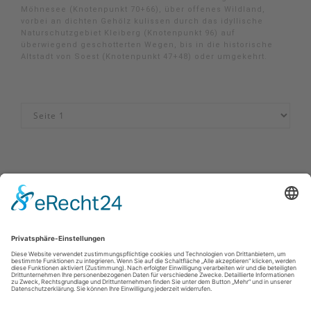
Möhnesee (Knotenpunkt 70+66), über offenes Wildland,
vorbei an dichten Gehölz kulissen durch das idyllische
Naturschutzgebiet Kleiberg (Knotenpunkt 96) auf
überwiegend geschotterten Wegen, bis in die historische
Altstadt von Soest (Knotenpunkt 47+48) oder umgekehrt.
Impressum
|
Datenschutzerklärung
|
Barrierefreiheitserklärung
|
Kontakt
MöhnetalRadweg
Johannes-Hummel-Weg 1
57392
Schmallenberg
T: 02974-96980
E: info@sauerland.com