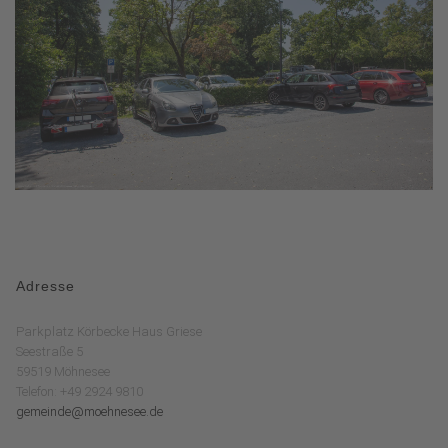
Adresse
Parkplatz Körbecke Haus Griese
Seestraße 5
59519 Möhnesee
Telefon: +49 2924 9810
gemeinde@moehnesee.de