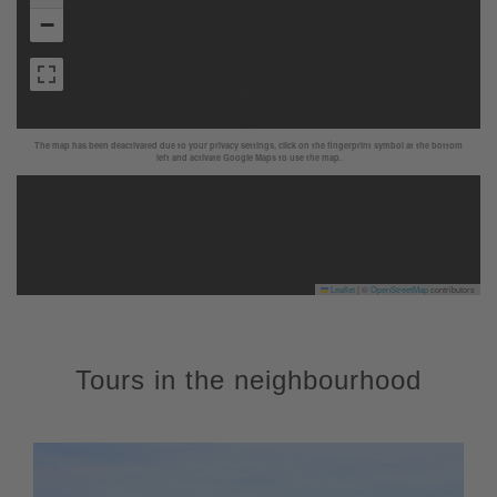
−
The map has been deactivated due to your privacy settings, click on the fingerprint symbol at the bottom
left and activate Google Maps to use the map.
Leaflet
|
©
OpenStreetMap
contributors
Tours in the neighbourhood