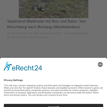
Sauerland-Waldroute mit Bus und Bahn: Von
Hirschberg nach Bestwig (Westfalenbus)
Walderlebnis auf die besondere Art - Aussichtspunkte,
Wildpark und eine Brauerei
Imprint
|
Privacy policy
|
Declaration of accessibility
|
Contact
MöhnetalRadweg
Johannes-Hummel-Weg 1
57392
Schmallenberg
T: 02974-96980
E: info@sauerland.com