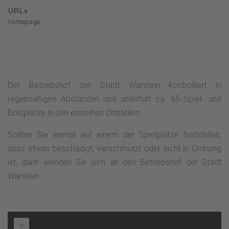
URLs
Homepage
Der Betriebshof der Stadt Warstein kontrolliert in
regelmäßigen Abständen und unterhält ca. 55 Spiel- und
Bolzplätze in den einzelnen Ortsteilen.
Sollten Sie einmal auf einem der Spielplätze feststellen,
dass etwas beschädigt, verschmutzt oder nicht in Ordnung
ist, dann wenden Sie sich an den Betriebshof der Stadt
Warstein
+