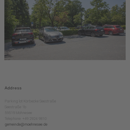
Address
Parking lot Körbecke Seestraße
Seestraße 1b
59519 Möhnesee
Telephone: +49 2924 9810
gemeinde@moehnesee.de