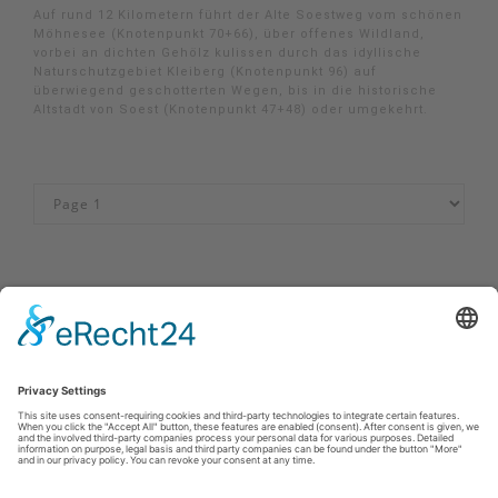
Auf rund 12 Kilometern führt der Alte Soestweg vom schönen
Möhnesee (Knotenpunkt 70+66), über offenes Wildland,
vorbei an dichten Gehölz kulissen durch das idyllische
Naturschutzgebiet Kleiberg (Knotenpunkt 96) auf
überwiegend geschotterten Wegen, bis in die historische
Altstadt von Soest (Knotenpunkt 47+48) oder umgekehrt.
Imprint
|
Privacy policy
|
Declaration of accessibility
|
Contact
MöhnetalRadweg
Johannes-Hummel-Weg 1
57392
Schmallenberg
T: 02974-96980
E: info@sauerland.com