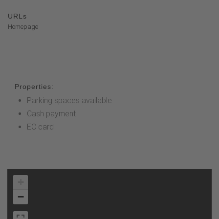
URLs
Homepage
Properties:
Parking spaces available
Cash payment
EC card
+
−