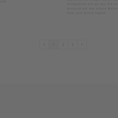
oute
Feldgebiete von wo aus Sie e
Aussicht auf das untere Möhne
Haar und Günne haben.
1
2
3