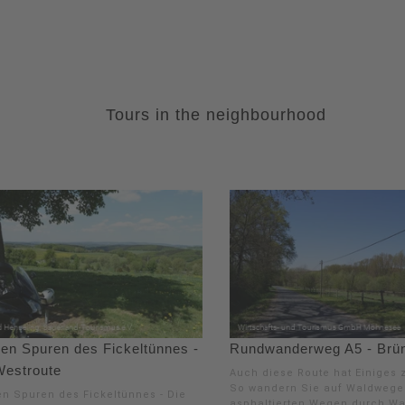
Tours in the neighbourhood
den Spuren des Fickeltünnes -
Rundwanderweg A5 - Brü
Westroute
Auch diese Route hat Einiges z
So wandern Sie auf Waldwege
en Spuren des Fickeltünnes - Die
asphaltierten Wegen durch Wa