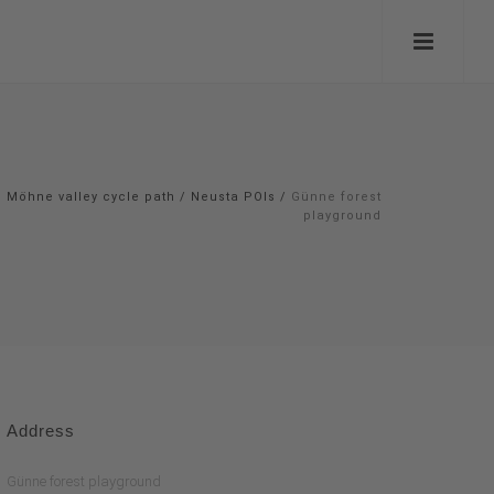
Möhne valley cycle path
/
Neusta POIs
/
Günne forest
playground
Address
Günne forest playground