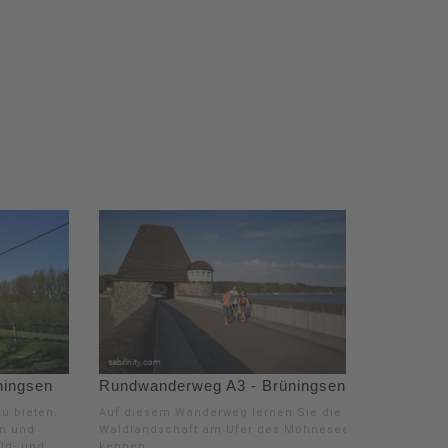
ningsen
Rundwanderweg A3 - Brüningsen
u bieten.
Auf diesem Wanderweg lernen Sie die
n und
Waldlandschaft am Ufer des Möhnesees
ld- und
kennen.