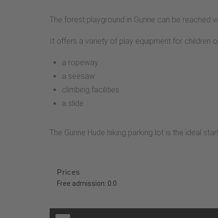
The forest playground in Günne can be reached via t
It offers a variety of play equipment for children
a ropeway
a seesaw
climbing facilities
a slide
The Günne Hude hiking parking lot is the ideal start
Prices
Free admission: 0.0