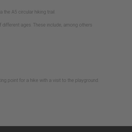
he A5 circular hiking trail.
 of different ages. These include, among others
ing point for a hike with a visit to the playground.