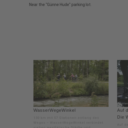
Near the "Günne Hude" parking lot.
WasserWegeWinkel
Auf 
Die 
130 km mit 57 Stationen entlang des
Weges – WasserWegeWinkel verbindet
Auf d
sieben westfälische Städte und