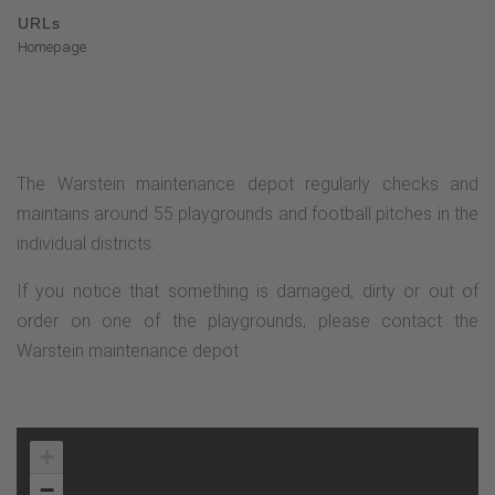
URLs
Homepage
The Warstein maintenance depot regularly checks and
maintains around 55 playgrounds and football pitches in the
individual districts.
If you notice that something is damaged, dirty or out of
order on one of the playgrounds, please contact the
Warstein maintenance depot
+
−