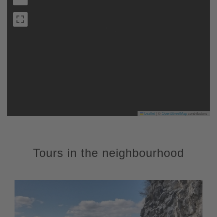
Leaflet
|
©
OpenStreetMap
contributors
Tours in the neighbourhood