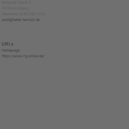
Neheimer Markt 5
59755 Arnsberg
Telephone: 02932/9311010
post@heiter-herrlich.de
URLs
Homepage
https://www.rlg-online.de/