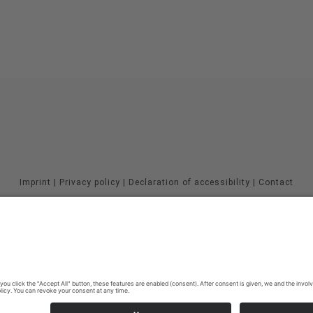
Imprint
|
Privacy policy
|
Declaration of accessibility
|
Contact
MöhnetalRadweg
Johannes-Hummel-Weg 1
57392
Schmallenberg
T: 02974-96980
E: info@sauerland.com
©
2026
Sauerland-Tourismus e.V.
Cookie-Einstellungen