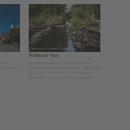
Wildwald-Tour
äuft
Die Route liegt im Nordwesten des
ße entlang
Stadtgebietes Arnsberg und führt durch
das schöne Ruhrtal zum Wildwald
Voßwinkel und zurück nach Neheim.