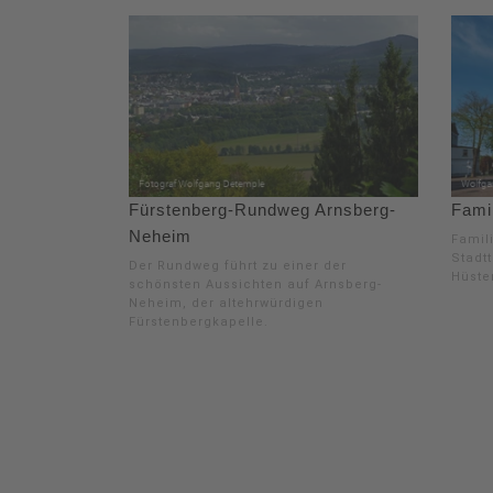
Fürstenberg-Rundweg Arnsberg-
Famil
Neheim
Famil
Stadt
Der Rundweg führt zu einer der
Hüste
schönsten Aussichten auf Arnsberg-
Neheim, der altehrwürdigen
Fürstenbergkapelle.