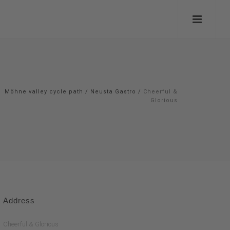
Möhne valley cycle path
/
Neusta Gastro
/
Cheerful &
Glorious
Address
Cheerful & Glorious