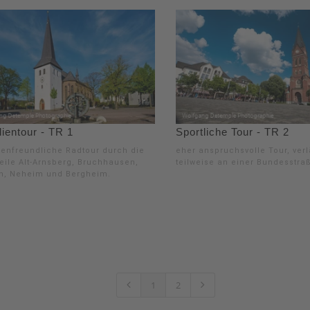
ientour - TR 1
Sportliche Tour - TR 2
ienfreundliche Radtour durch die
eher anspruchsvolle Tour, verl
teile Alt-Arnsberg, Bruchhausen,
teilweise an einer Bundesstra
n, Neheim und Bergheim.
1
2