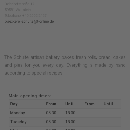
Bahnhofstraße 17
59581 Warstein
Telephone: +49 2902 2457
baeckerei-schulte@t-online.de
The Schulte artisan bakery bakes fresh rolls, bread, cakes
and pies for you every day. Everything is made by hand
according to special recipes.
Main opening times:
Day
From
Until
From
Until
Monday
05:30
18:00
Tuesday
05:30
18:00