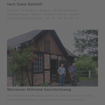
nach Soest Bahnhof
Belecke - Sichtigvor - Allagen - Niederbergheim -
Völlinghausen - Wamel - Echtrop - Elfsen - Soest
Knotenpunktreihenfolge : 67 - 68 - 69 - 42 - 97 - 43
Warsteiner Möhnetal Geschichtsweg
Das Warsteiner Möhnetal gehört zu den malerischen und
geschichtsträchtigen Landstrichen des Sauerlandes.