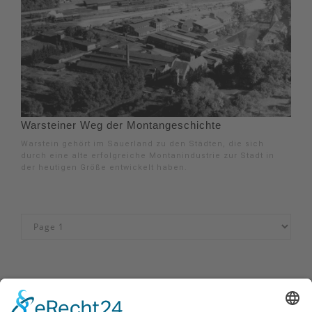
Warsteiner Weg der Montangeschichte
Warstein gehört im Sauerland zu den Städten, die sich
durch eine alte erfolgreiche Montanindustrie zur Stadt in
der heutigen Größe entwickelt haben.