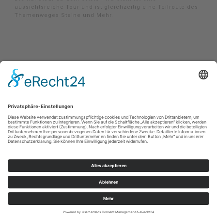
aussichtsreiche Tour und ist gleichzeitig eine Teilroute des
Themenweges Steine und Mehr.
Impressum
|
Datenschutzerklärung
|
Barrierefreiheitserklärung
|
Kontakt
MöhnetalRadweg
Johannes-Hummel-Weg 1
57392
Schmallenberg
T: 02974-96980
E: info@sauerland.com
©
2026
Sauerland-Tourismus e.V.
Cookie-Einstellungen