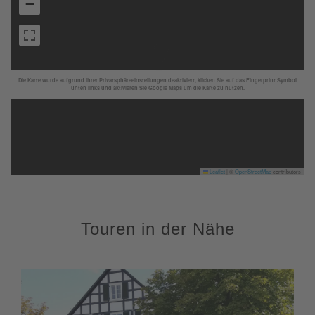
−
Die Karte wurde aufgrund Ihrer Privatsphäreeinstellungen deaktiviert, klicken Sie auf das Fingerprint Symbol
unten links und aktivieren Sie Google Maps um die Karte zu nutzen.
Leaflet
|
©
OpenStreetMap
contributors
Touren in der Nähe