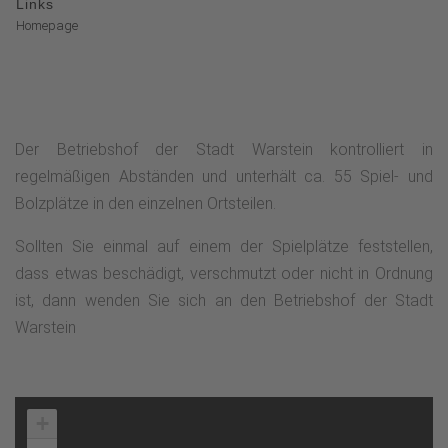
Links
Homepage
Der Betriebshof der Stadt Warstein kontrolliert in
regelmäßigen Abständen und unterhält ca. 55 Spiel- und
Bolzplätze in den einzelnen Ortsteilen.
Sollten Sie einmal auf einem der Spielplätze feststellen,
dass etwas beschädigt, verschmutzt oder nicht in Ordnung
ist, dann wenden Sie sich an den Betriebshof der Stadt
Warstein
+