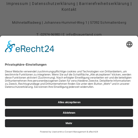
Impressum
|
Datenschutzerklärung
|
Barrierefreiheitserklärung
|
Kontakt
MöhnetalRadweg
Johannes-Hummel-Weg 1
57392
Schmallenberg
T: 02974-96980
E: info@sauerland.com
©
2026
Sauerland-Tourismus e.V.
Cookie-Einstellungen