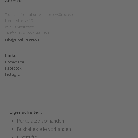
Adresse
Tourist Information Möhnesee-Körbecke
Hauptstraße 19
59519 Möhnesee
Telefon: +49 2924 981 391
info@moehnesee.de
Links
Homepage
Facebook
Instagram
Eigenschaften:
Parkplätze vorhanden
Bushaltestelle vorhanden
Eintritt frei