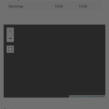
Samstag
10:00
13:00
+
−
Leaflet
|
©
OpenStreetMap
contributors