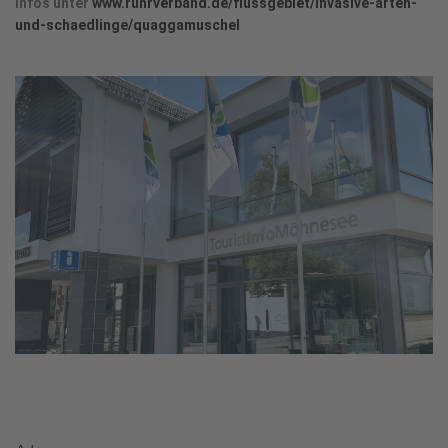
Infos unter
www.ruhrverband.de/flussgebiet/invasive-arten-
und-schaedlinge/quaggamuschel