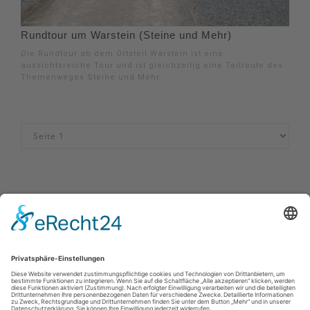
Rundtour um Warstein (Steine und Mehr)
Die Rundtour ab dem Ortsteil Warstein ist eine
aussichtsreiche Tour und ist gleichzeitig eine Teilroute des
Themenweges Steine und Mehr.
Impressum
|
Datenschutzerklärung
|
Barrierefreiheitserklärung
|
Kontakt
MöhnetalRadweg
Johannes-Hummel-Weg 1
57392
Schmallenberg