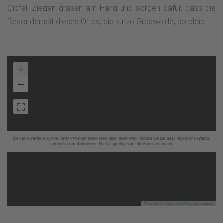
Gipfel. Ziegen grasen am Hang und sorgen dafür, dass die
Besonderheit dieses Ortes, die kurze Grasweide, so bleibt.
+
−
Die Karte wurde aufgrund Ihrer Privatsphäreeinstellungen deaktiviert, klicken Sie auf das Fingerprint Symbol
unten links und aktivieren Sie Google Maps um die Karte zu nutzen.
Leaflet
|
©
OpenStreetMap
contributors