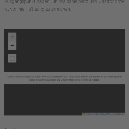
Ausgangspunkt haben. Ein Waldspielplatz und Gastronomie
ist von hier fußläufig zu erreichen.
+
−
Die Karte wurde aufgrund Ihrer Privatsphäreeinstellungen deaktiviert, klicken Sie auf das Fingerprint Symbol
unten links und aktivieren Sie Google Maps um die Karte zu nutzen.
Leaflet
|
©
OpenStreetMap
contributors