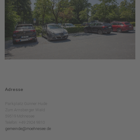
Adresse
Parkplatz Günner Hude
Zum Arnsberger Wald
59519 Möhnesee
Telefon: +49 2924 9810
gemeinde@moehnesee.de