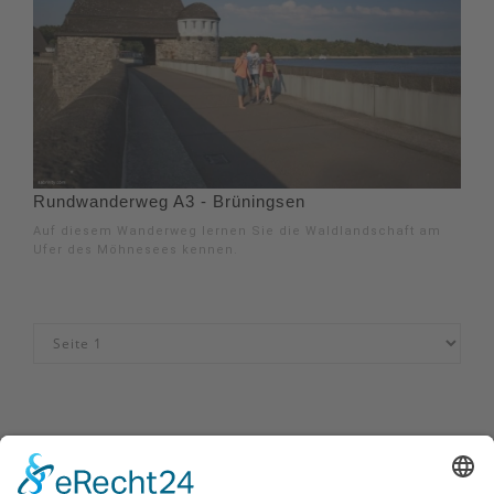
Rundwanderweg A3 - Brüningsen
Auf diesem Wanderweg lernen Sie die Waldlandschaft am
Ufer des Möhnesees kennen.