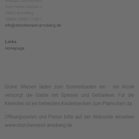
Freibad Storchennest
Zum Hohen Nacken 2
59821 Arnsberg
Telefon: 02931-12531
info@storchennest-arnsberg.de
Links
Homepage
Grüne Wiesen laden zum Sonnenbaden ein - ein Kiosk
versorgt die Gäste mit Speisen und Getränken. Für die
Kleinsten ist ein beheiztes Kinderbecken zum Planschen da.
Öffnungszeiten und Preise bitte auf der Webseite einsehen
www.storchennest-arnsberg.de