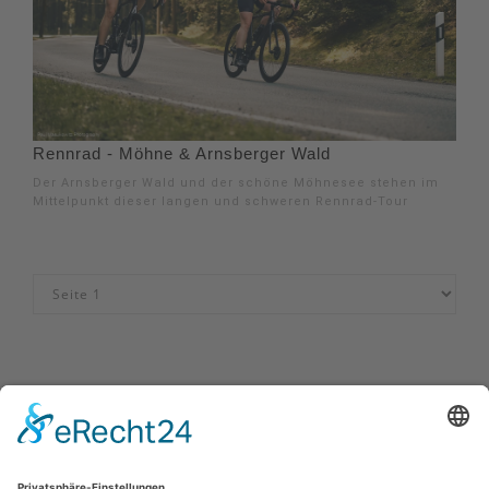
Rennrad - Möhne & Arnsberger Wald
Der Arnsberger Wald und der schöne Möhnesee stehen im
Mittelpunkt dieser langen und schweren Rennrad-Tour
Impressum
|
Datenschutzerklärung
|
Barrierefreiheitserklärung
|