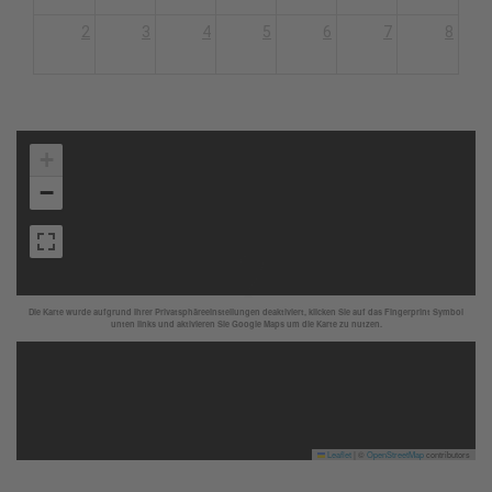
2
3
4
5
6
7
8
+
−
Die Karte wurde aufgrund Ihrer Privatsphäreeinstellungen deaktiviert, klicken Sie auf das Fingerprint Symbol
unten links und aktivieren Sie Google Maps um die Karte zu nutzen.
Leaflet
|
©
OpenStreetMap
contributors