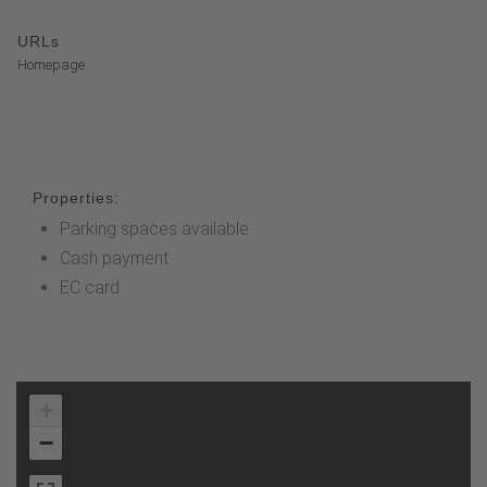
URLs
Homepage
Properties:
Parking spaces available
Cash payment
EC card
+
−