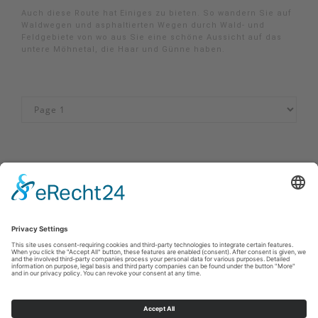
Auch diese Route hat Einiges zu bieten. So wandern Sie auf
Waldwegen und asphaltierten Wegen durch Wald- und
Feldgebiete von wo aus Sie eine schöne Aussicht auf das
untere Möhnetal, die Haar und Günne haben.
Imprint
|
Privacy policy
|
Declaration of accessibility
|
Contact
MöhnetalRadweg
Johannes-Hummel-Weg 1
57392
Schmallenberg
T: 02974-96980
E: info@sauerland.com
©
2026
Sauerland-Tourismus e.V.