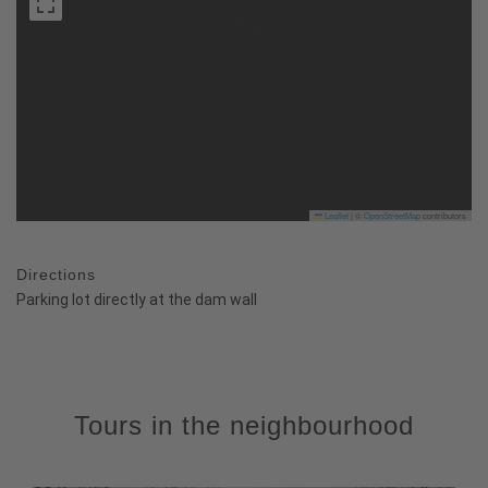
Leaflet
|
©
OpenStreetMap
contributors
Directions
Parking lot directly at the dam wall
Tours in the neighbourhood