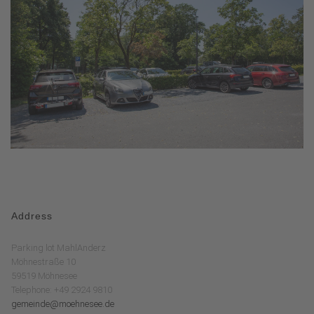
Address
Parking lot MahlAnderz
Möhnestraße 10
59519 Möhnesee
Telephone: +49 2924 9810
gemeinde@moehnesee.de