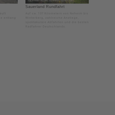
Sauerland Rundfahrt
äuft
Auf ca. 137 Kilometern von Neheim bis
ße entlang
Winterberg, zahlreiche Anstiege,
spektakuläre Abfahrten und die besten
Radfahrer Deutschlands.