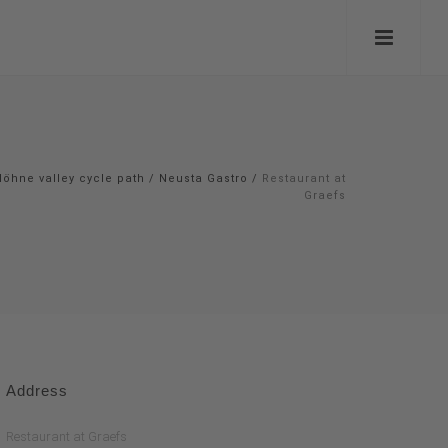
öhne valley cycle path
/
Neusta Gastro
/
Restaurant at
Graefs
Address
Restaurant at Graefs