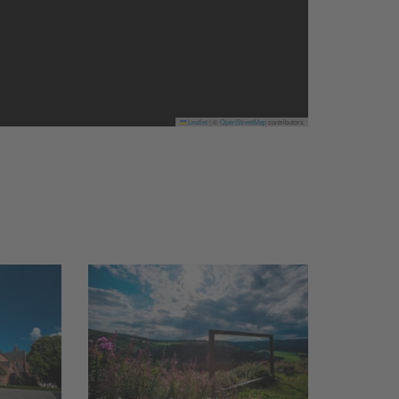
Leaflet
|
©
OpenStreetMap
contributors