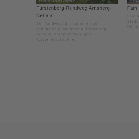
Fürstenberg-Rundweg Arnsberg-
Famil
Neheim
Famil
Stadt
Der Rundweg führt zu einer der
Hüste
schönsten Aussichten auf Arnsberg-
Neheim, der altehrwürdigen
Fürstenbergkapelle.