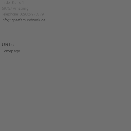
In der Kuhle 1
59757 Arnsberg
Telephone: 02932/970379
info@graefsmundwerk.de
URLs
Homepage